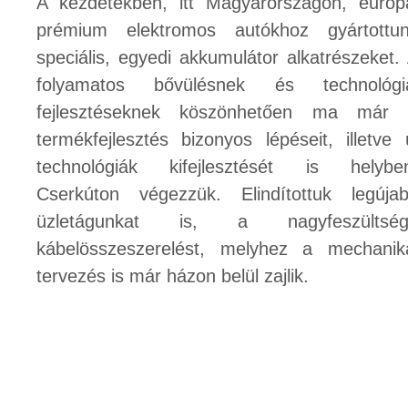
A kezdetekben, itt Magyarországon, európ
prémium elektromos autókhoz gyártottu
speciális, egyedi akkumulátor alkatrészeket.
folyamatos bővülésnek és technológi
fejlesztéseknek köszönhetően ma már
termékfejlesztés bizonyos lépéseit, illetve 
technológiák kifejlesztését is helybe
Cserkúton végezzük. Elindítottuk legúja
üzletágunkat is, a nagyfeszültség
kábelösszeszerelést, melyhez a mechanik
tervezés is már házon belül zajlik.