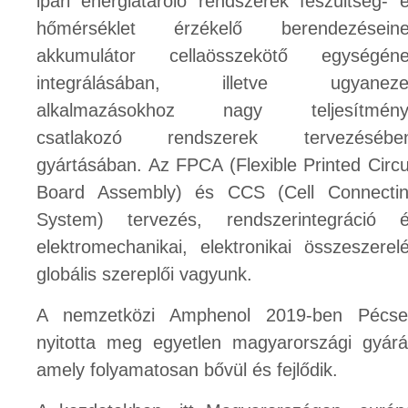
ipari energiatároló rendszerek feszültség- 
hőmérséklet érzékelő berendezésein
akkumulátor cellaösszekötő egységén
integrálásában, illetve ugyaneze
alkalmazásokhoz nagy teljesítmény
csatlakozó rendszerek tervezésében
gyártásában. Az FPCA (Flexible Printed Circu
Board Assembly) és CCS (Cell Connecti
System) tervezés, rendszerintegráció 
elektromechanikai, elektronikai összeszerel
globális szereplői vagyunk.
A nemzetközi Amphenol 2019-ben Pécse
nyitotta meg egyetlen magyarországi gyárá
amely folyamatosan bővül és fejlődik.