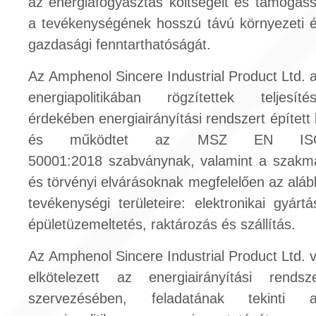
az energiafogyasztás költségeit és támogas
a tevékenységének hosszú távú környezeti 
gazdasági fenntarthatóságát.
Az Amphenol Sincere Industrial Product Ltd. 
energiapolitikában rögzítettek teljesíté
érdekében energiairányítási rendszert épített 
és működtet az MSZ EN IS
50001:2018 szabványnak, valamint a szakm
és törvényi elvárásoknak megfelelően az aláb
tevékenységi területeire: elektronikai gyártá
épületüzemeltetés, raktározás és szállítás.
Az Amphenol Sincere Industrial Product Ltd. 
elkötelezett az energiairányítási rendsz
szervezésében, feladatának tekinti 