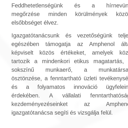
Feddhetetlenségünk és a hírnevün
megőrzése minden körülmények közöt
elsőbbséget élvez.
Igazgatótanácsunk és vezetőségünk telj
egészében támogatja az Amphenol ált
képviselt közös értékeket, amelyek kö
tartozik a mindenkori etikus magatartás,
sokszínű munkaerő, a munkatársa
ösztönzése, a fenntartható üzleti tevékenys
és a folyamatos innováció ügyfelei
érdekében. A vállalati fenntarthatósá
kezdeményezéseinket az Ampheno
igazgatótanácsa segíti és vizsgálja felül.