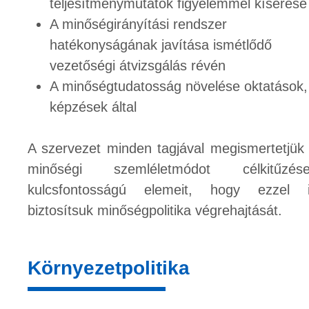
teljesítménymutatók figyelemmel kísérése
A minőségirányítási rendszer
hatékonyságának javítása ismétlődő
vezetőségi átvizsgálás révén
A minőségtudatosság növelése oktatások,
képzések által
A szervezet minden tagjával megismertetjük
minőségi szemléletmódot célkitűzés
kulcsfontosságú elemeit, hogy ezzel 
biztosítsuk minőségpolitika végrehajtását.
Környezetpolitika