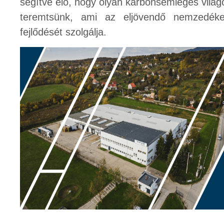
segítve elő, hogy olyan karbonsemleges világ
teremtsünk, ami az eljövendő nemzedék
fejlődését szolgálja.