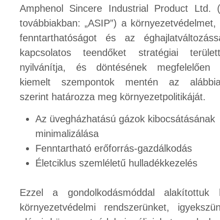
Amphenol Sincere Industrial Product Ltd. 
továbbiakban: „ASIP”) a környezetvédelmet,
fenntarthatóságot és az éghajlatváltozáss
kapcsolatos teendőket stratégiai terület
nyilvánítja, és döntésének megfelelően
kiemelt szempontok mentén az alábbi
szerint határozza meg környezetpolitikáját.
Az üvegházhatású gázok kibocsátásának
minimalizálása
Fenntartható erőforrás-gazdálkodás
Életciklus szemléletű hulladékkezelés
Ezzel a gondolkodásmóddal alakítottuk 
környezetvédelmi rendszerünket, igyekszü