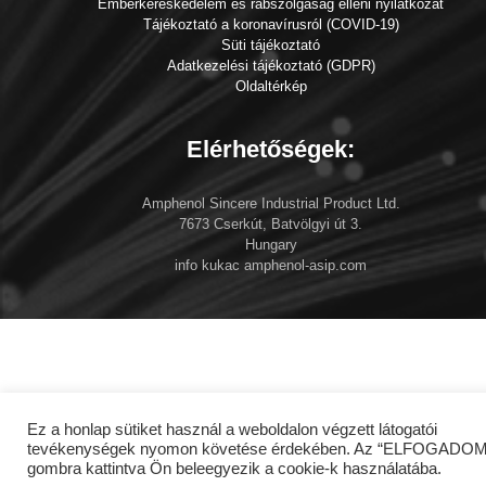
Emberkereskedelem és rabszolgaság elleni nyilatkozat
Tájékoztató a koronavírusról (COVID-19)
Süti tájékoztató
Adatkezelési tájékoztató (GDPR)
Oldaltérkép
Elérhetőségek:
Amphenol Sincere Industrial Product Ltd.
7673 Cserkút, Batvölgyi út 3.
Hungary
info kukac amphenol-asip.com
Ez a honlap sütiket használ a weboldalon végzett látogatói
tevékenységek nyomon követése érdekében. Az “ELFOGADOM
gombra kattintva Ön beleegyezik a cookie-k használatába.