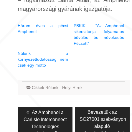
– fogalmazott Sánta Attila, az Amphenol
magyarországi gyárának igazgatója.
Három éves a pécsi
PBKIK – “Az Amphenol
Amphenol
sikersztorija: folyamatos
bővülés és növekedés
Pécsett”
Nálunk a
környezettudatosság nem
csak egy mottó
Cikkek Rólunk
,
Helyi Hírek
Bejegyzés
Previous
Next
Bevezettük az
Az Amphenol a
navigáció
post:
post:
ISO27001 szabványon
Carlisle Interconnect
alapuló
Technologies