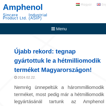
Skip
RADSOK PowerBlok
Amphenol
Magyar
En
to
Expansion
content
30 Éve az NYSE-vel
Sincere Industrial
Product Ltd. (ASIP)
Menu
Újabb rekord: tegnap
gyártottuk le a hétmilliomodik
terméket Magyarországon!
2024.02.22.
Nemrég ünnepeltük a hárommilliomodik
terméket, most pedig már a hétmilliomodik
legyártásánál tartunk az Amphenol