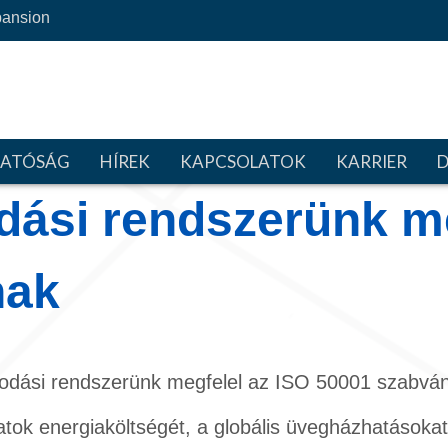
ansion
HATÓSÁG
HÍREK
KAPCSOLATOK
KARRIER
dási rendszerünk me
nak
kodási rendszerünk megfelel az ISO 50001 szabvá
atok energiaköltségét, a globális üvegházhatásoka