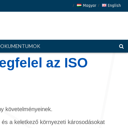
Magyar
English
DOKUMENTUMOK
gfelel az ISO
ny követelményeinek.
t és a keletkező környezeti károsodásokat