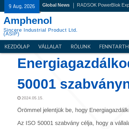
Skip
Global News
RADSOK PowerBlok Exp
9 Aug, 2026
to
30 Éve az NYSE-vel
content
Amphenol
Sincere Industrial Product Ltd.
(ASIP)
KEZDŐLAP
VÁLLALAT
RÓLUNK
FENNTART
Energiagazdálko
50001 szabvány
2024.05.15.
Örömmel jelentjük be, hogy Energiagazdál
Az ISO 50001 szabvány célja, hogy a vállal