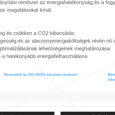
ányítási rendszer az energiahatékonyság és a fogya
os megoldásokat kínál.
leg és csökken a CO2 kibocsátás.
esség és az alacsonyenergiaköltségek révén nő a
optimalizálásának lehetőségeinek meghatározása.
 a hatékonyabb energiafelhasználásra.
Bevezettük az ISO 45001 irányítási rendszert
Beve
Info