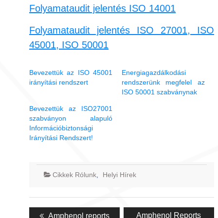
Folyamataudit jelentés ISO 14001
Folyamataudit jelentés ISO 27001, ISO
45001, ISO 50001
Bevezettük az ISO 45001
Energiagazdálkodási
irányítási rendszert
rendszerünk megfelel az
ISO 50001 szabványnak
Bevezettük az ISO27001
szabványon alapuló
Információbiztonsági
Irányítási Rendszert!
Cikkek Rólunk
,
Helyi Hírek
Bejegyzés
Previous
Next
Amphenol Reports
Amphenol reports