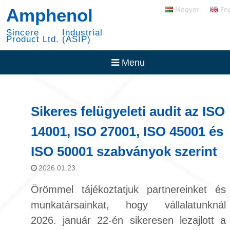
Skip
RADSOK PowerBlok
Amphenol
Magyar
En
to
Expansion
content
30 Éve az NYSE-vel
Sincere Industrial
Product Ltd. (ASIP)
Menu
Sikeres felügyeleti audit az ISO
14001, ISO 27001, ISO 45001 és
ISO 50001 szabványok szerint
2026.01.23.
Örömmel tájékoztatjuk partnereinket és
munkatársainkat, hogy vállalatunknál
2026. január 22-én sikeresen lezajlott a