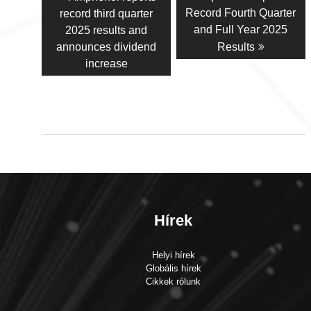
navigáció
post:
post:
Record Fourth Quarter
record third quarter
and Full Year 2025
2025 results and
announces dividend
Results
increase
Hírek
Helyi hírek
Globális hírek
Cikkek rólunk